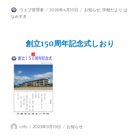
投
投
カ
ウェブ管理者
2026年4月10日
お知らせ
,
学校だより は
稿
稿
テ
なみずき
者
日:
ゴ
リ
ー
創立150周年記念式しおり
投
投
カ
info
2023年9月19日
お知らせ
稿
稿
テ
者
日:
ゴ