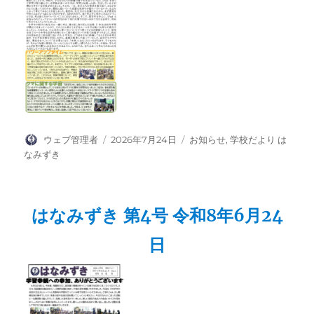
投
投
カ
ウェブ管理者
2026年7月24日
お知らせ
,
学校だより は
稿
稿
テ
なみずき
者
日:
ゴ
リ
ー
はなみずき 第4号 令和8年6月24
日