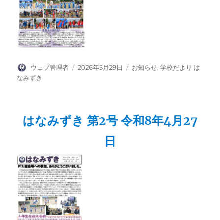
投
投
カ
ウェブ管理者
2026年5月29日
お知らせ
,
学校だより は
稿
稿
テ
なみずき
者
日:
ゴ
リ
ー
はなみずき 第2号 令和8年4月27
日