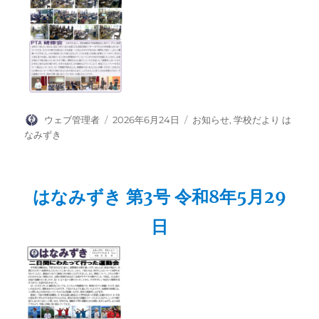
投
投
カ
ウェブ管理者
2026年6月24日
お知らせ
,
学校だより は
稿
稿
テ
なみずき
者
日:
ゴ
リ
ー
はなみずき 第3号 令和8年5月29
日