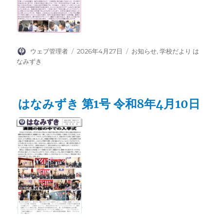
投
投
カ
ウェブ管理者
2026年4月27日
お知らせ
,
学校だより は
稿
稿
テ
なみずき
者
日:
ゴ
リ
ー
はなみずき 第1号 令和8年4月10日