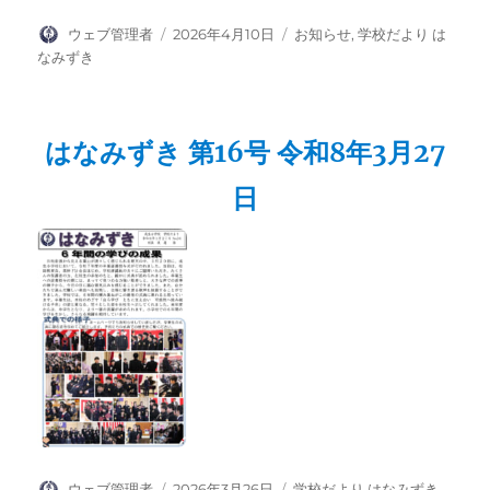
投
投
カ
ウェブ管理者
2026年4月10日
お知らせ
,
学校だより は
稿
稿
テ
なみずき
者
日:
ゴ
リ
ー
はなみずき 第16号 令和8年3月27
日
投
投
カ
ウェブ管理者
2026年3月26日
学校だより はなみずき