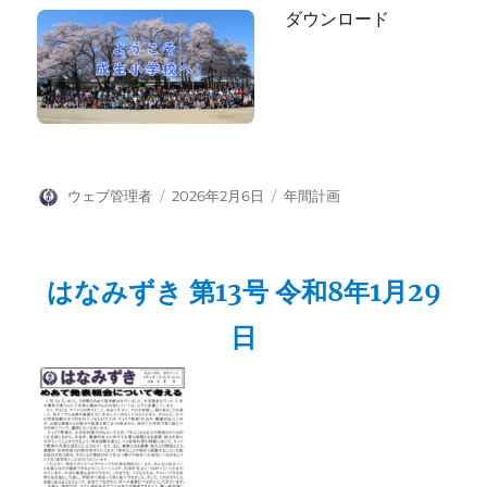
ダウンロード
投
投
カ
ウェブ管理者
2026年2月6日
年間計画
稿
稿
テ
者
日:
ゴ
リ
はなみずき 第13号 令和8年1月29
ー
日