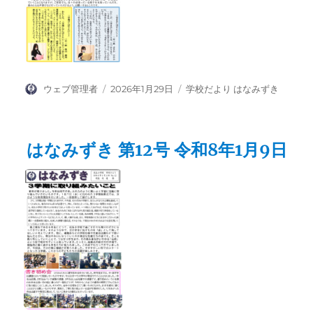
投
投
カ
ウェブ管理者
2026年1月29日
学校だより はなみずき
稿
稿
テ
者
日:
ゴ
リ
はなみずき 第12号 令和8年1月9日
ー