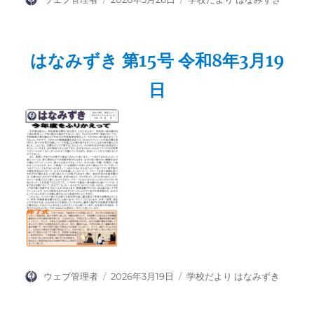
稿
稿
テ
者
日:
ゴ
リ
はなみずき 第15号 令和8年3月19
ー
日
投
投
カ
ウェブ管理者
2026年3月19日
学校だより はなみずき
稿
稿
テ
者
日:
ゴ