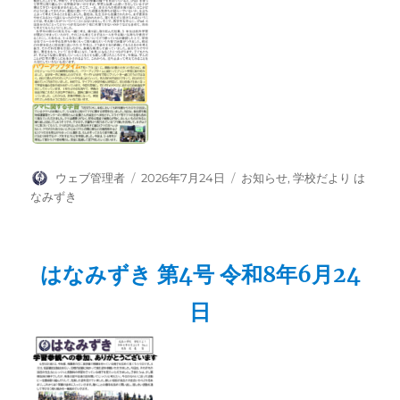
投
投
カ
ウェブ管理者
2026年7月24日
お知らせ
,
学校だより は
稿
稿
テ
なみずき
者
日:
ゴ
リ
ー
はなみずき 第4号 令和8年6月24
日