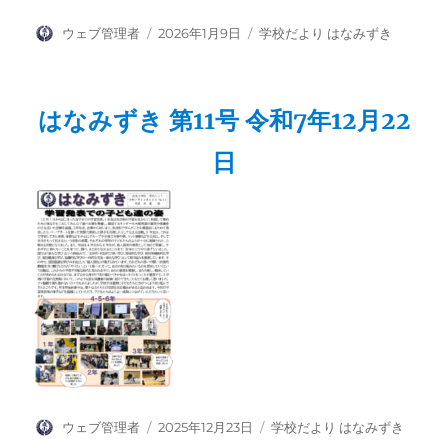
投
投
カ
ウェブ管理者
2026年1月9日
学校だより はなみずき
稿
稿
テ
者
日:
ゴ
リ
はなみずき 第11号 令和7年12月22
ー
日
投
投
カ
ウェブ管理者
2025年12月23日
学校だより はなみずき
稿
稿
テ