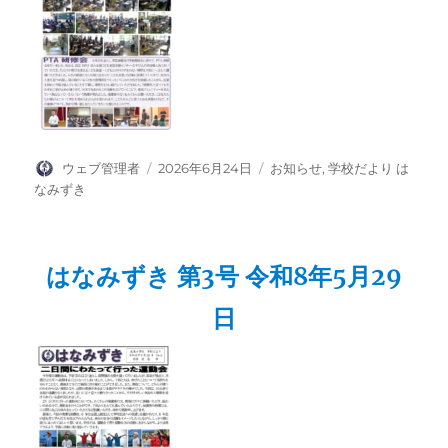
投
投
カ
ウェブ管理者
2026年6月24日
お知らせ
,
学校だより は
稿
稿
テ
なみずき
者
日:
ゴ
リ
ー
はなみずき 第3号 令和8年5月29
日