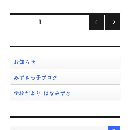
者
日:
ゴ
リ
ー
投
固定ページ
1
次の
稿
ペー
ジ
の
ペ
お知らせ
ー
みずきっ子ブログ
ジ
学校だより はなみずき
送
り
検
検