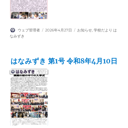
投
投
カ
ウェブ管理者
2026年4月27日
お知らせ
,
学校だより は
稿
稿
テ
なみずき
者
日:
ゴ
リ
ー
はなみずき 第1号 令和8年4月10日