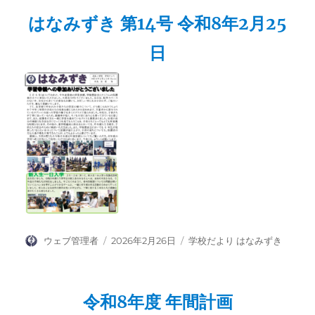
リ
はなみずき 第14号 令和8年2月25
ー
日
投
投
カ
ウェブ管理者
2026年2月26日
学校だより はなみずき
稿
稿
テ
者
日:
ゴ
リ
令和8年度 年間計画
ー