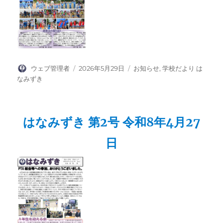
投
投
カ
ウェブ管理者
2026年5月29日
お知らせ
,
学校だより は
稿
稿
テ
なみずき
者
日:
ゴ
リ
ー
はなみずき 第2号 令和8年4月27
日