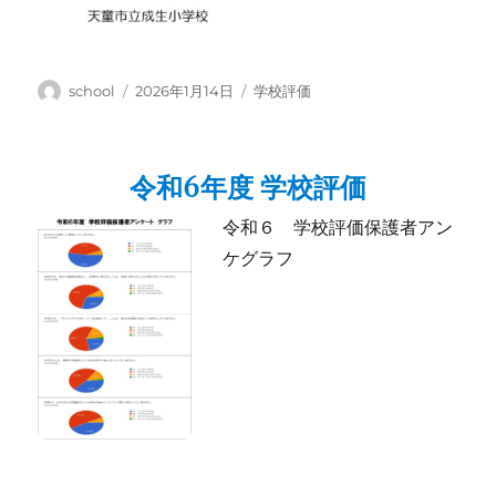
投
投
カ
school
2026年1月14日
学校評価
稿
稿
テ
者
日:
ゴ
リ
令和6年度 学校評価
ー
令和６ 学校評価保護者アン
ケグラフ