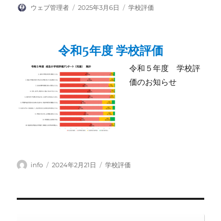
投
投
カ
ウェブ管理者
2025年3月6日
学校評価
稿
稿
テ
者
日:
ゴ
リ
令和5年度 学校評価
ー
令和５年度 学校評
価のお知らせ
投
投
カ
info
2024年2月21日
学校評価
稿
稿
テ
者
日:
ゴ
リ
ー