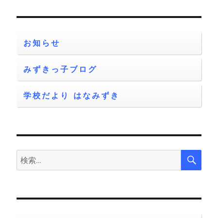
シ
稿:
ョ
お知らせ
ン
みずきっ子ブログ
学校だより はなみずき
検
検
索
索: