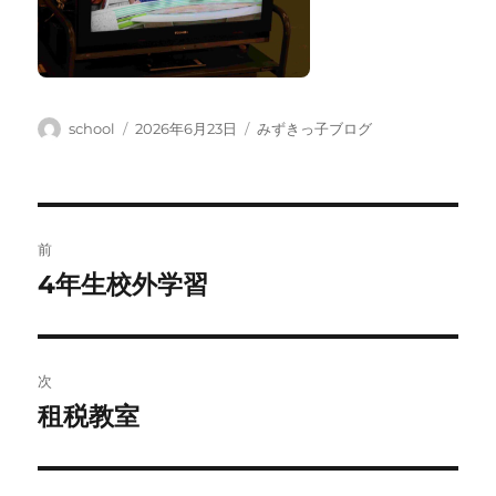
投
投
カ
school
2026年6月23日
みずきっ子ブログ
稿
稿
テ
者
日:
ゴ
リ
ー
投
前
稿
4年生校外学習
前
の
ナ
投
ビ
稿:
次
ゲ
租税教室
次
の
ー
投