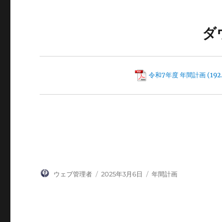
ダ
令和7年度 年間計画
投
投
カ
ウェブ管理者
2025年3月6日
年間計画
稿
稿
テ
者
日:
ゴ
リ
ー