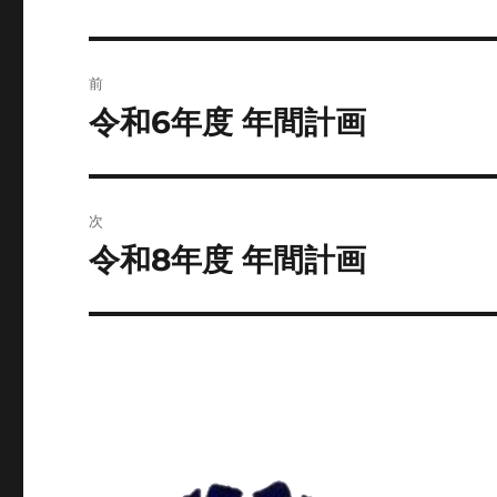
投
前
稿
令和6年度 年間計画
前
の
ナ
投
ビ
稿:
次
ゲ
令和8年度 年間計画
次
の
ー
投
シ
稿:
ョ
ン