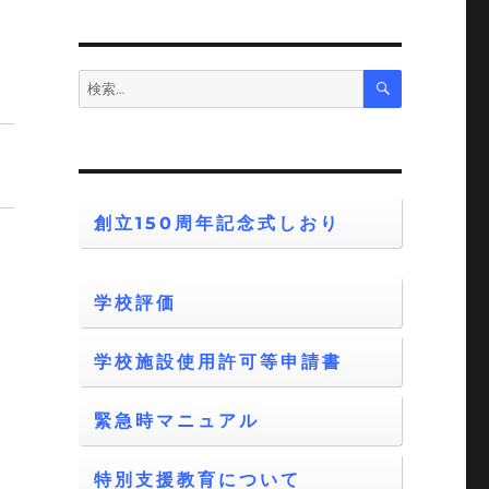
検
検
索
索:
創立150周年記念式しおり
学校評価
学校施設使用許可等申請書
緊急時マニュアル
特別支援教育について