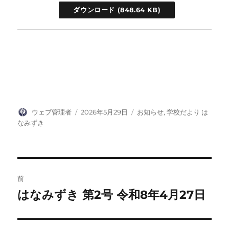
ダウンロード
投
投
カ
ウェブ管理者
2026年5月29日
お知らせ
,
学校だより は
稿
稿
テ
なみずき
者
日:
ゴ
リ
ー
投
前
稿
はなみずき 第2号 令和8年4月27日
前
の
ナ
投