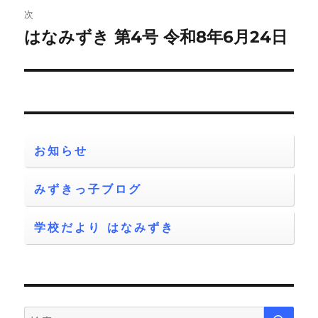
ビ
稿:
次
ゲ
はなみずき 第4号 令和8年6月24日
次
の
ー
投
シ
稿:
ョ
お知らせ
ン
みずきっ子ブログ
学校だより はなみずき
検
検