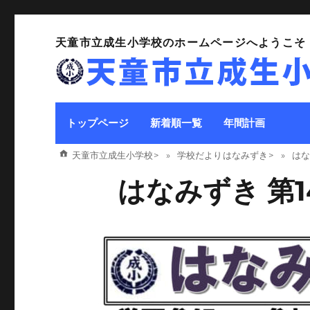
天童市立成生小学校のホームページへようこそ
トップページ
新着順一覧
年間計画
天童市立成生小学校
>
学校だより はなみずき
>
はな
はなみずき 第1