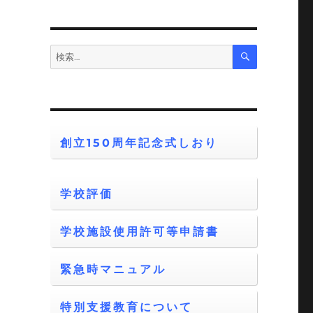
検
検
索
索:
創立150周年記念式しおり
学校評価
学校施設使用許可等申請書
緊急時マニュアル
特別支援教育について