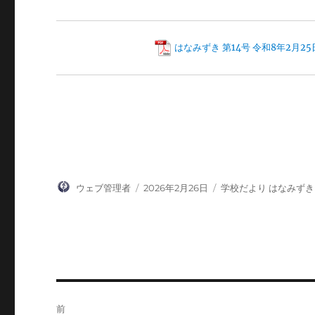
はなみずき 第14号 令和8年2月25
投
投
カ
ウェブ管理者
2026年2月26日
学校だより はなみずき
稿
稿
テ
者
日:
ゴ
リ
ー
投
前