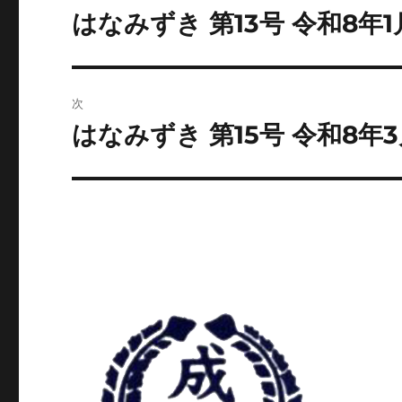
稿
はなみずき 第13号 令和8年1
前
の
ナ
投
ビ
稿:
次
ゲ
はなみずき 第15号 令和8年3
次
の
ー
投
シ
稿:
ョ
ン