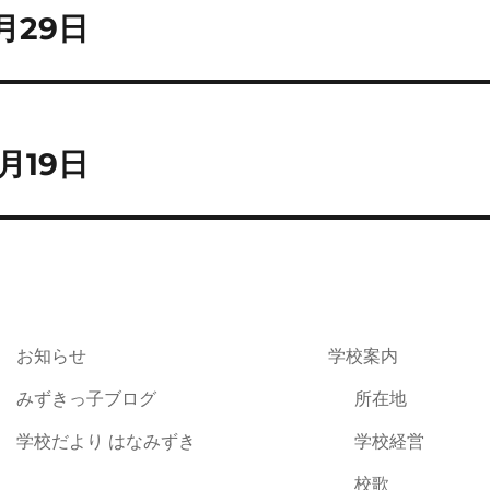
月29日
月19日
お知らせ
学校案内
みずきっ子ブログ
所在地
学校だより はなみずき
学校経営
校歌