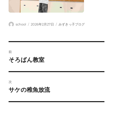
投
投
カ
school
2026年2月27日
みずきっ子ブログ
稿
稿
テ
者
日:
ゴ
リ
ー
投
前
稿
そろばん教室
前
の
ナ
投
ビ
稿:
次
ゲ
サケの稚魚放流
次
の
ー
投
シ
稿: