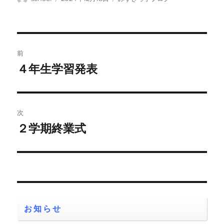
稿
稿
テ
者
日:
ゴ
リ
ー
投
前
稿
４年生学習発表
前
の
ナ
投
ビ
稿:
次
ゲ
２学期終業式
次
の
ー
投
シ
稿:
ョ
お知らせ
ン