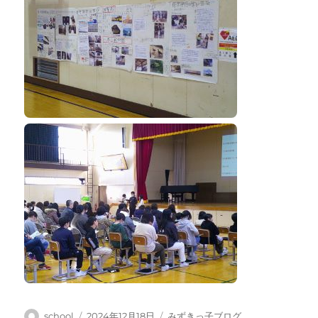
投
投
カ
school
2024年12月18日
みずきっ子ブログ