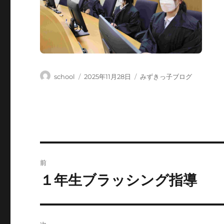
投
投
カ
school
2025年11月28日
みずきっ子ブログ
稿
稿
テ
者
日:
ゴ
リ
ー
投
前
稿
１年生ブラッシング指導
前
の
ナ
投
ビ
稿: