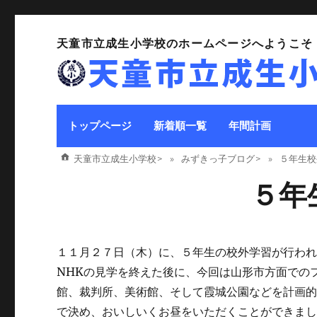
天童市立成生小学校のホームページへようこそ
トップページ
新着順一覧
年間計画
天童市立成生小学校
>
みずきっ子ブログ
>
５年生校
５年
１１月２７日（木）に、５年生の校外学習が行わ
NHKの見学を終えた後に、今回は山形市方面での
館、裁判所、美術館、そして霞城公園などを計画
で決め、おいしいくお昼をいただくことができま