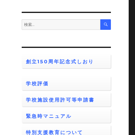
う
こ
検
検
索
索:
創立150周年記念式しおり
学校評価
学校施設使用許可等申請書
緊急時マニュアル
特別支援教育について