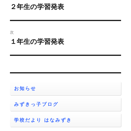
稿
２年生の学習発表
前
の
ナ
投
ビ
稿:
次
ゲ
１年生の学習発表
次
の
ー
投
シ
稿:
ョ
お知らせ
ン
みずきっ子ブログ
学校だより はなみずき