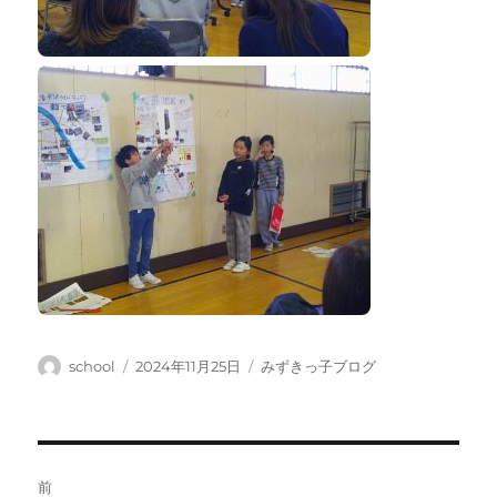
投
投
カ
school
2024年11月25日
みずきっ子ブログ
稿
稿
テ
者
日:
ゴ
リ
ー
投
前