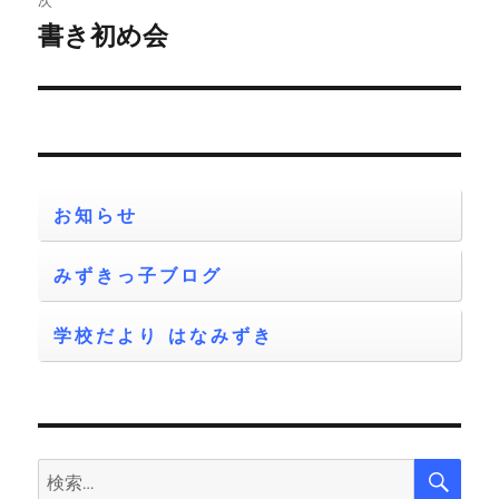
次
ゲ
書き初め会
次
の
ー
投
シ
稿:
ョ
お知らせ
ン
みずきっ子ブログ
学校だより はなみずき
検
検
索