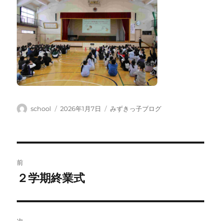
投
投
カ
school
2026年1月7日
みずきっ子ブログ
稿
稿
テ
者
日:
ゴ
リ
ー
投
前
稿
２学期終業式
前
の
ナ
投
ビ
稿: