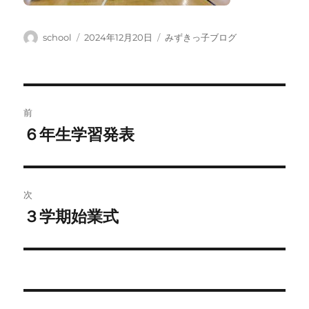
投
投
カ
school
2024年12月20日
みずきっ子ブログ
稿
稿
テ
者
日:
ゴ
リ
ー
投
前
稿
６年生学習発表
前
の
ナ
投
ビ
稿:
次
ゲ
３学期始業式
次
の
ー
投
シ
稿:
ョ