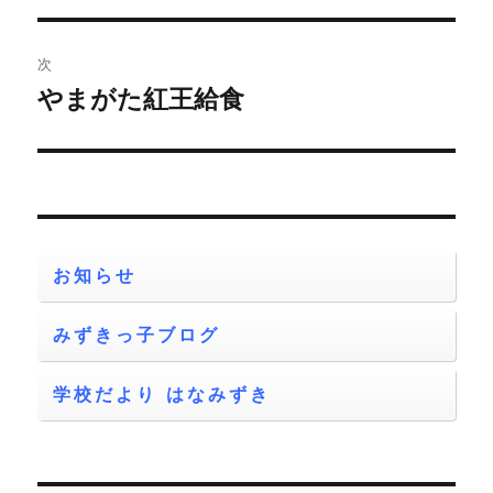
ナ
投
ビ
稿:
次
ゲ
やまがた紅王給食
次
の
ー
投
シ
稿:
ョ
お知らせ
ン
みずきっ子ブログ
学校だより はなみずき