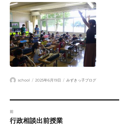
投
投
カ
school
2025年6月19日
みずきっ子ブログ
稿
稿
テ
者
日:
ゴ
リ
ー
投
前
稿
行政相談出前授業
前
の