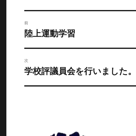
投
前
稿
陸上運動学習
前
の
ナ
投
ビ
稿:
次
ゲ
学校評議員会を行いました
次
の
ー
投
シ
稿:
ョ
ン