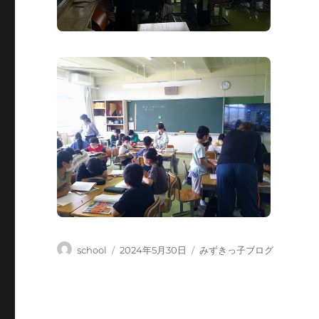
投
投
カ
school
2024年5月30日
みずきっ子ブログ
稿
稿
テ
者
日:
ゴ
リ
ー