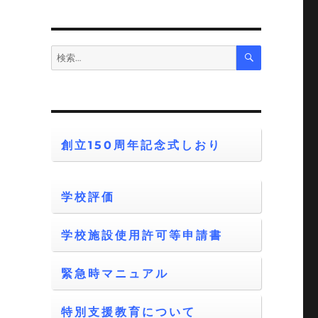
検
検
索
索:
創立150周年記念式しおり
学校評価
学校施設使用許可等申請書
緊急時マニュアル
特別支援教育について