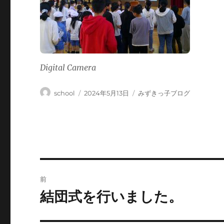
Digital Camera
投
投
カ
school
2024年5月13日
みずきっ子ブログ
稿
稿
テ
者
日:
ゴ
リ
ー
投
前
稿
結団式を行いました。
前
の
ナ
投