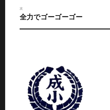
ビ
稿:
次
ゲ
全力でゴーゴーゴー
次
の
ー
投
シ
稿:
ョ
ン