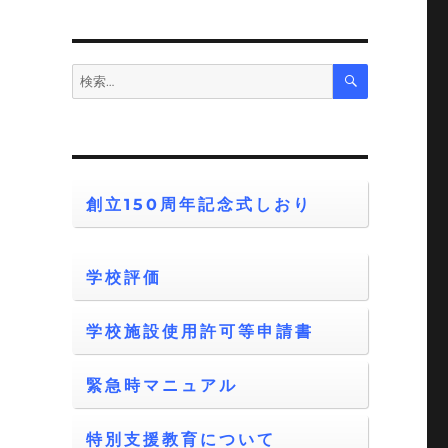
検
検
索
索:
創立150周年記念式しおり
学校評価
学校施設使用許可等申請書
緊急時マニュアル
特別支援教育について