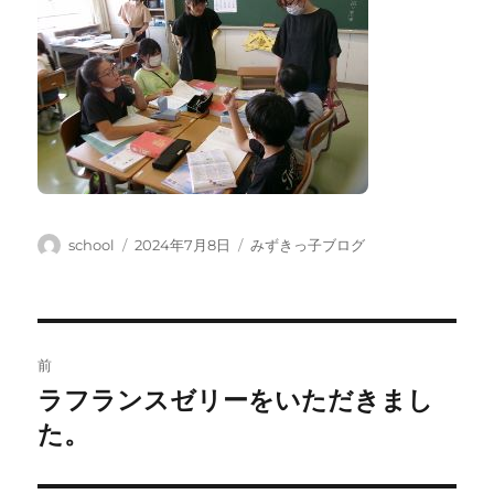
投
投
カ
school
2024年7月8日
みずきっ子ブログ
稿
稿
テ
者
日:
ゴ
リ
ー
投
前
稿
ラフランスゼリーをいただきまし
前
の
た。
ナ
投
ビ
稿: