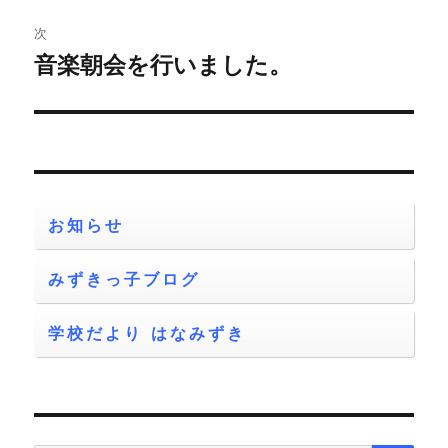
ゲ
次
音楽朝会を行いました。
次
ー
の
シ
投
稿:
ョ
ン
お知らせ
みずきっ子ブログ
学校だより はなみずき