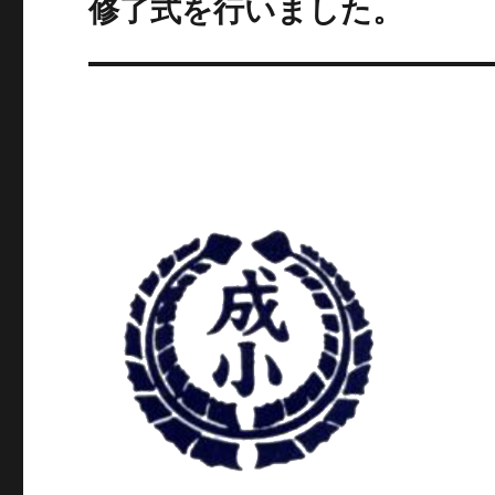
修了式を行いました。
次
の
ー
投
シ
稿:
ョ
ン