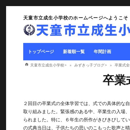
天童市立成生小学校のホームページへようこそ
トップページ
新着順一覧
年間計画
天童市立成生小学校
>
みずきっ子ブログ
>
卒業式全
卒業
２回目の卒業式の全体学習では、式での具体的な
取り組みました。緊張感のある中、卒業生の入場
られました。特に、６年生の所作がきびきびして
の式典当日は、子供たちの思いのこもった歌声と