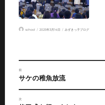
投
投
カ
school
2025年3月14日
みずきっ子ブログ
稿
稿
テ
者
日:
ゴ
リ
ー
投
前
稿
サケの稚魚放流
前
の
ナ
投
ビ
稿:
次
ゲ