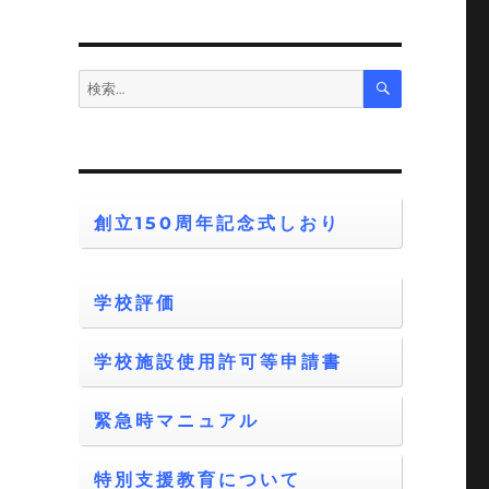
検
検
索
索:
創立150周年記念式しおり
学校評価
学校施設使用許可等申請書
緊急時マニュアル
特別支援教育について