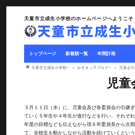
天童市立成生小学校のホームページへようこそ
トップページ
新着順一覧
年間計画
天童市立成生小学校
>
みずきっ子ブログ
>
児童会引
児童
３月１１日（水）に、児童会及び各委員会の引継
ていく５年生や４年生が進行などを行い、それぞ
年度の目標なども伝えながら現６年委員長から次
て、全校生を動かしながら活動を続けていくとい