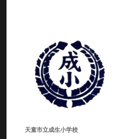
シ
稿:
ョ
ン
天童市立成生小学校