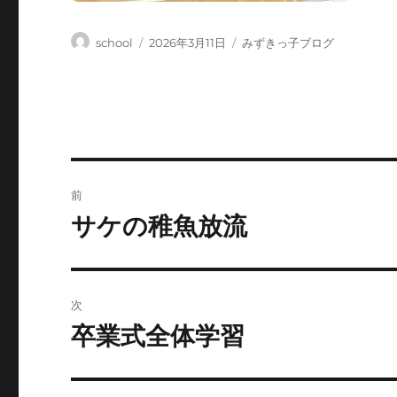
投
投
カ
school
2026年3月11日
みずきっ子ブログ
稿
稿
テ
者
日:
ゴ
リ
ー
投
前
稿
サケの稚魚放流
前
の
ナ
投
ビ
稿:
次
ゲ
卒業式全体学習
次
の
ー
投