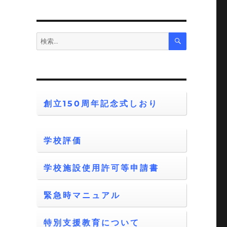
そ
に
検
検
索
索:
創立150周年記念式しおり
学校評価
学校施設使用許可等申請書
緊急時マニュアル
特別支援教育について