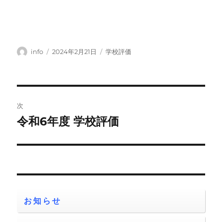
投
投
カ
info
2024年2月21日
学校評価
稿
稿
テ
者
日:
ゴ
リ
ー
投
次
稿
令和6年度 学校評価
次
の
ナ
投
ビ
稿:
ゲ
ー
お知らせ
シ