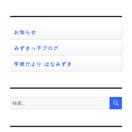
投
シ
稿:
ョ
お知らせ
ン
みずきっ子ブログ
学校だより はなみずき
検
検
索
索: