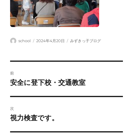
投
投
カ
school
2024年4月20日
みずきっ子ブログ
稿
稿
テ
者
日:
ゴ
リ
ー
投
前
稿
安全に登下校・交通教室
前
の
ナ
投
ビ
稿:
次
ゲ
視力検査です。
次
の
ー