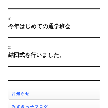
者
日:
ゴ
リ
ー
投
前
稿
今年はじめての通学班会
前
の
ナ
投
ビ
稿:
次
ゲ
結団式を行いました。
次
の
ー
投
シ
稿:
ョ
お知らせ
ン
みずきっ子ブログ