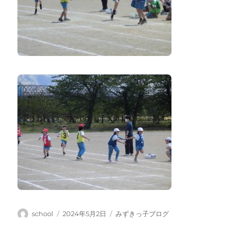
投
投
カ
school
2024年5月2日
みずきっ子ブログ
稿
稿
テ