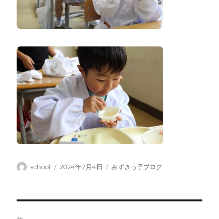
投
投
カ
school
2024年7月4日
みずきっ子ブログ
稿
稿
テ
者
日:
ゴ
リ
ー
投