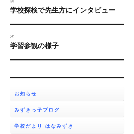
前
稿
学校探検で先生方にインタビュー
前
の
ナ
投
ビ
稿:
次
ゲ
学習参観の様子
次
の
ー
投
シ
稿:
ョ
お知らせ
ン
みずきっ子ブログ
学校だより はなみずき