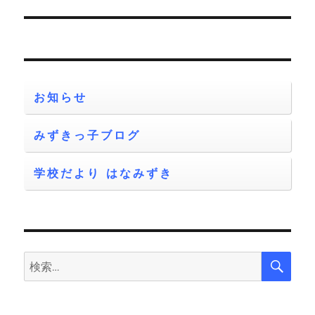
の
ー
投
シ
稿:
ョ
お知らせ
ン
みずきっ子ブログ
学校だより はなみずき
検
検
索
索: