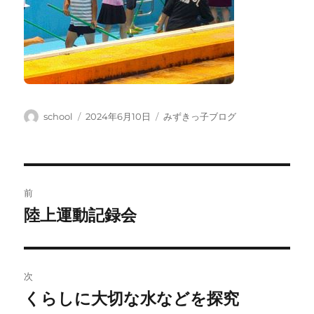
投
投
カ
school
2024年6月10日
みずきっ子ブログ
稿
稿
テ
者
日:
ゴ
リ
ー
投
前
稿
陸上運動記録会
前
の
ナ
投
ビ
稿:
次
ゲ
くらしに大切な水などを探究
次