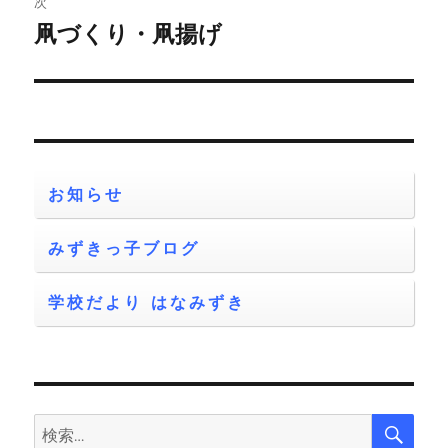
次
ゲ
凧づくり・凧揚げ
次
の
ー
投
シ
稿:
ョ
お知らせ
ン
みずきっ子ブログ
学校だより はなみずき
検
検
索