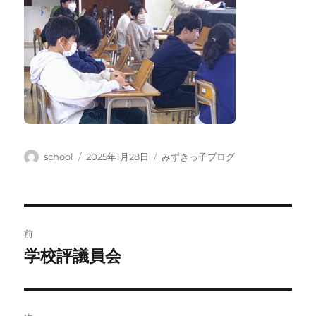
投
投
カ
school
2025年1月28日
みずきっ子ブログ
稿
稿
テ
者
日:
ゴ
リ
ー
投
前
稿
学校評議員会
前
の
ナ
投
ビ
稿: