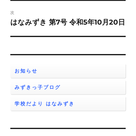
投
ビ
稿:
次
ゲ
はなみずき 第7号 令和5年10月20日
次
の
ー
投
シ
稿:
ョ
お知らせ
ン
みずきっ子ブログ
学校だより はなみずき