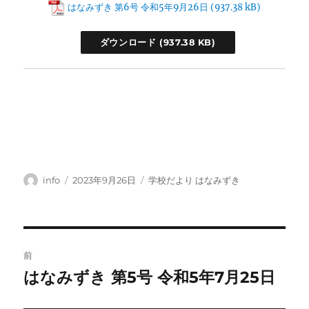
はなみずき 第6号 令和5年9月26日
ダウンロード
投
投
カ
info
2023年9月26日
学校だより はなみずき
稿
稿
テ
者
日:
ゴ
リ
ー
投
前
稿
はなみずき 第5号 令和5年7月25日
前
の
ナ