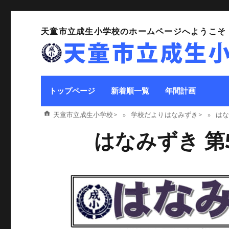
天童市立成生小学校のホームページへようこそ
トップページ
新着順一覧
年間計画
天童市立成生小学校
>
学校だより はなみずき
>
はな
はなみずき 第5