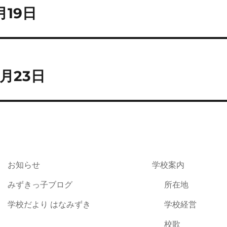
月19日
月23日
お知らせ
学校案内
みずきっ子ブログ
所在地
学校だより はなみずき
学校経営
校歌