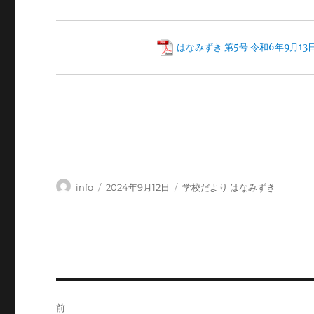
はなみずき 第5号 令和6年9月13
投
投
カ
info
2024年9月12日
学校だより はなみずき
稿
稿
テ
者
日:
ゴ
リ
ー
投
前