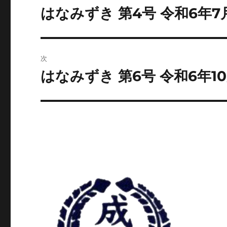
稿
はなみずき 第4号 令和6年7
前
の
ナ
投
ビ
稿:
次
ゲ
はなみずき 第6号 令和6年10
次
の
ー
投
シ
稿:
ョ
ン