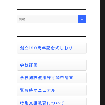
検
検
索
索:
創立150周年記念式しおり
学校評価
学校施設使用許可等申請書
緊急時マニュアル
特別支援教育について