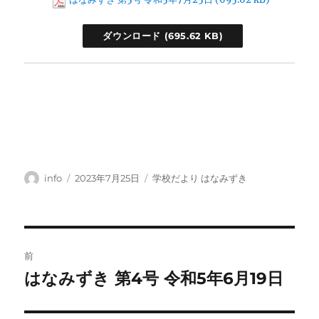
ダウンロード
投
投
カ
info
2023年7月25日
学校だより はなみずき
稿
稿
テ
者
日:
ゴ
リ
ー
投
前
稿
はなみずき 第4号 令和5年6月19日
前
の
ナ
投