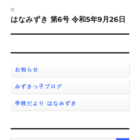
ビ
稿:
次
ゲ
はなみずき 第6号 令和5年9月26日
次
の
ー
投
シ
稿:
ョ
お知らせ
ン
みずきっ子ブログ
学校だより はなみずき