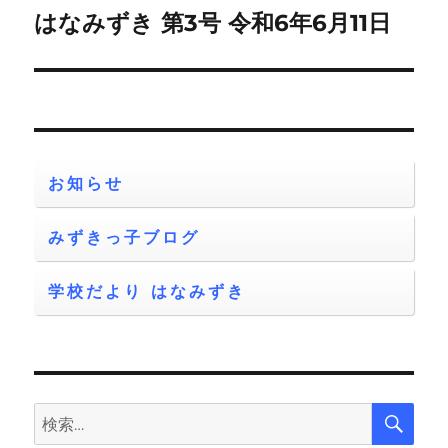
ゲ
はなみずき 第3号 令和6年6月11日
次
の
ー
投
シ
稿:
ョ
お知らせ
ン
みずきっ子ブログ
学校だより はなみずき
検
検
索
索: