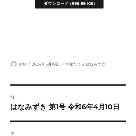
ダウンロード
投
投
カ
info
2024年5月10日
学校だより はなみずき
稿
稿
テ
者
日:
ゴ
リ
ー
投
前
稿
はなみずき 第1号 令和6年4月10日
前
の
ナ
投
ビ
稿:
次