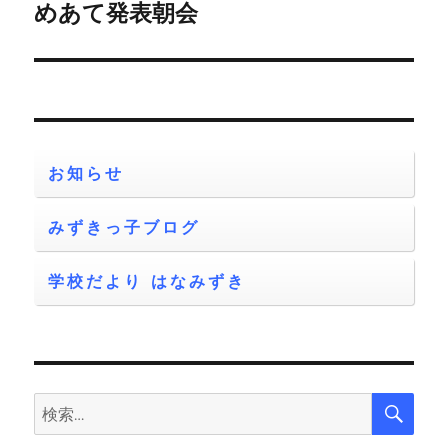
ゲ
めあて発表朝会
次
の
ー
投
シ
稿:
ョ
お知らせ
ン
みずきっ子ブログ
学校だより はなみずき
検
検
索
索: