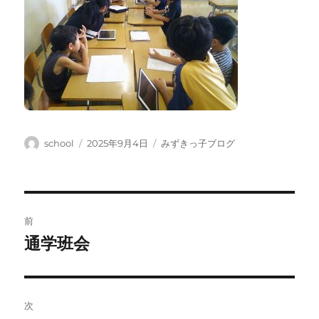
投
投
カ
school
2025年9月4日
みずきっ子ブログ
稿
稿
テ
者
日:
ゴ
リ
ー
投
前
稿
通学班会
前
の
ナ
投
ビ
稿:
次