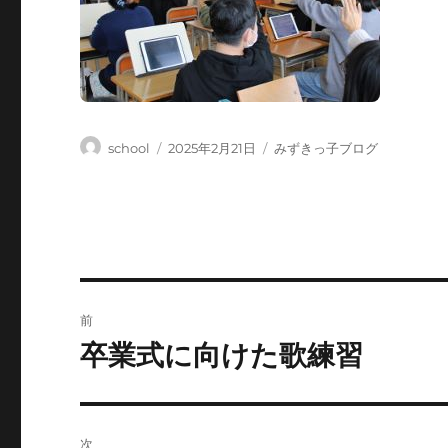
投
投
カ
school
2025年2月21日
みずきっ子ブログ
稿
稿
テ
者
日:
ゴ
リ
ー
投
前
稿
卒業式に向けた歌練習
前
の
ナ
投
ビ
稿:
次