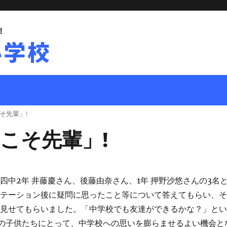
！
そ先輩」!
こそ先輩」!
中2年 井藤慶さん、後藤由奈さん、1年 押野沙悠さんの3名
ンテーション後に疑問に思ったこと等について答えてもらい、
も見せてもらいました。「中学校でも友達ができるかな？」と
の子供たちにとって、中学校への思いを膨らませるよい機会と