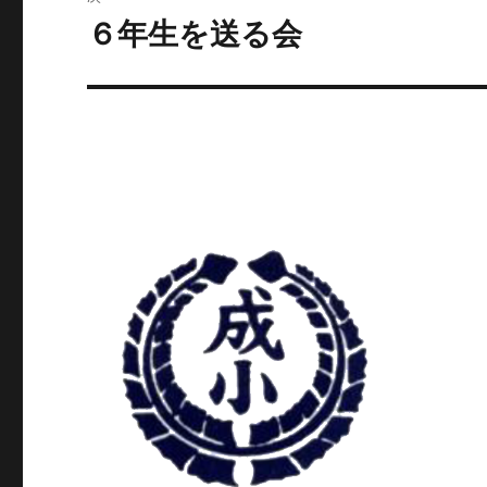
ゲ
６年生を送る会
次
の
ー
投
シ
稿:
ョ
ン